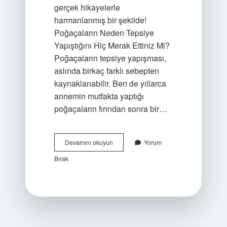
gerçek hikayelerle
harmanlanmış bir şekilde!
Poğaçaların Neden Tepsiye
Yapıştığını Hiç Merak Ettiniz Mi?
Poğaçaların tepsiye yapışması,
aslında birkaç farklı sebepten
kaynaklanabilir. Ben de yıllarca
annemin mutfakta yaptığı
poğaçaların fırından sonra bir…
Poğaça
Devamını okuyun
Yorum
tepsiye
Bırak
yapışmaması
için
ne
yapmalı
?