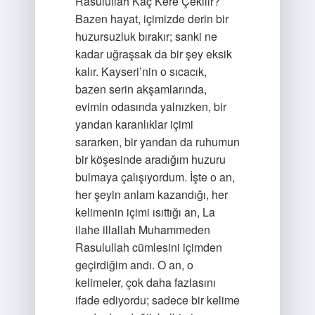
Rasulullah Kaç Kere Çekilir?
Bazen hayat, içimizde derin bir
huzursuzluk bırakır; sanki ne
kadar uğraşsak da bir şey eksik
kalır. Kayseri’nin o sıcacık,
bazen serin akşamlarında,
evimin odasında yalnızken, bir
yandan karanlıklar içimi
sararken, bir yandan da ruhumun
bir köşesinde aradığım huzuru
bulmaya çalışıyordum. İşte o an,
her şeyin anlam kazandığı, her
kelimenin içimi ısıttığı an, La
ilahe illallah Muhammeden
Rasulullah cümlesini içimden
geçirdiğim andı. O an, o
kelimeler, çok daha fazlasını
ifade ediyordu; sadece bir kelime