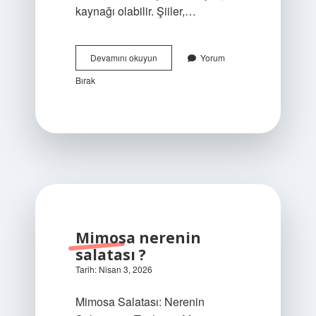
kaynağı olabilir. Şiiler,…
Iranlılar
Devamını okuyun
Yorum
kime
Bırak
inanır
?
Mimosa nerenin
salatası ?
Tarih: Nisan 3, 2026
Mimosa Salatası: Nerenin