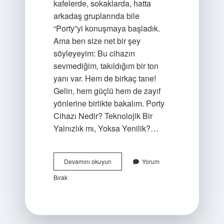
kafelerde, sokaklarda, hatta
arkadaş gruplarında bile
“Porty”yi konuşmaya başladık.
Ama ben size net bir şey
söyleyeyim: Bu cihazın
sevmediğim, takıldığım bir ton
yanı var. Hem de birkaç tane!
Gelin, hem güçlü hem de zayıf
yönlerine birlikte bakalım. Porty
Cihazı Nedir? Teknolojik Bir
Yalnızlık mı, Yoksa Yenilik?…
Porty
Devamını okuyun
Yorum
cihazı
Bırak
nedir
?