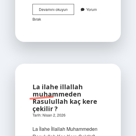
Messi’nin
Devamını okuyun
Yorum
en
Bırak
çok
gol
attığı
kaleciler
kimlerdir
?
La ilahe illallah
muhammeden
Rasulullah kaç kere
çekilir ?
Tarih: Nisan 2, 2026
La İlahe İllallah Muhammeden