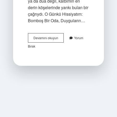
ya da dua değil, kalbimin en
derin köşelerinde yankı bulan bir
çağrıydı. O Günkü Hissiyatım:
Bomboş Bir Oda, Duyguların…
La
Devamını okuyun
Yorum
ilahe
Bırak
illallah
muhammeden
Rasulullah
kaç
kere
çekilir
?