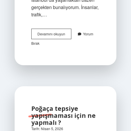
gerçekten bunalıyorum. İnsanlar,
trafik,…
Rüyada
Devamını okuyun
Yorum
silahla
Bırak
vurulduğunu
görmek
neye
işarettir
?
Poğaça tepsiye
yapışmaması için ne
yapmalı ?
Tarih: Nisan 5, 2026