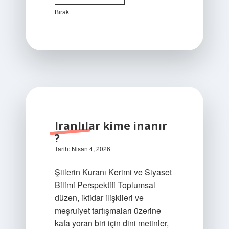
amiri
Bırak
kimdir
?
Zirvedeki
Fikirler
Yazılar
Iranlılar kime inanır
?
Tarih: Nisan 4, 2026
Şiilerin Kuranı Kerimi ve Siyaset
Bilimi Perspektifi Toplumsal
düzen, iktidar ilişkileri ve
meşruiyet tartışmaları üzerine
kafa yoran biri için dini metinler,