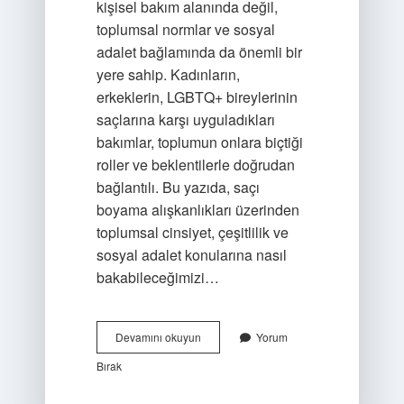
kişisel bakım alanında değil,
toplumsal normlar ve sosyal
adalet bağlamında da önemli bir
yere sahip. Kadınların,
erkeklerin, LGBTQ+ bireylerinin
saçlarına karşı uyguladıkları
bakımlar, toplumun onlara biçtiği
roller ve beklentilerle doğrudan
bağlantılı. Bu yazıda, saçı
boyama alışkanlıkları üzerinden
toplumsal cinsiyet, çeşitlilik ve
sosyal adalet konularına nasıl
bakabileceğimizi…
Saça
Devamını okuyun
Yorum
zarar
Bırak
vermeyen
boya
var