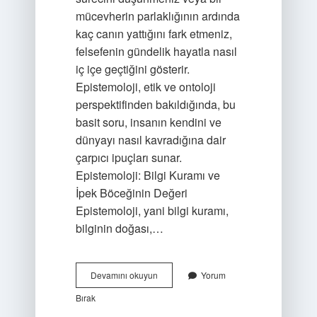
mücevherin parlaklığının ardında
kaç canın yattığını fark etmeniz,
felsefenin gündelik hayatla nasıl
iç içe geçtiğini gösterir.
Epistemoloji, etik ve ontoloji
perspektifinden bakıldığında, bu
basit soru, insanın kendini ve
dünyayı nasıl kavradığına dair
çarpıcı ipuçları sunar.
Epistemoloji: Bilgi Kuramı ve
İpek Böceğinin Değeri
Epistemoloji, yani bilgi kuramı,
bilginin doğası,…
Ipek
Devamını okuyun
Yorum
böceği
Bırak
öldürülür
mü