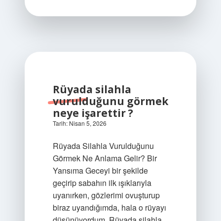
mı
?
Rüyada silahla
vurulduğunu görmek
neye işarettir ?
Tarih: Nisan 5, 2026
Rüyada Silahla Vurulduğunu
Görmek Ne Anlama Gelir? Bir
Yansıma Geceyi bir şekilde
geçirip sabahın ilk ışıklarıyla
uyanırken, gözlerimi ovuşturup
biraz uyandığımda, hala o rüyayı
düşünüyordum. Rüyada silahla