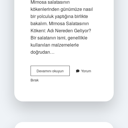
Mimosa salatasının
kökenlerinden günümüze nasıl
bir yolculuk yaptığına birlikte
bakalım. Mimosa Salatasının
Kökeni: Adı Nereden Geliyor?
Bir salatanın ismi, genellikle
kullanılan malzemelerle
doğrudan…
Mimosa
Devamını okuyun
Yorum
nerenin
Bırak
salatası
?