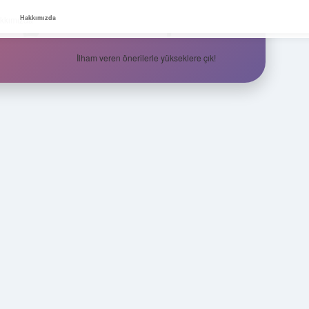
Zirvedeki Fikirler
Hakkımızda
kkımızda
İlham veren önerilerle yükseklere çık!
Sidebar