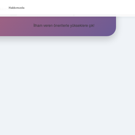
Zirvedeki Fikirler
Hakkımızda
kkımızda
İlham veren önerilerle yükseklere çık!
Sidebar