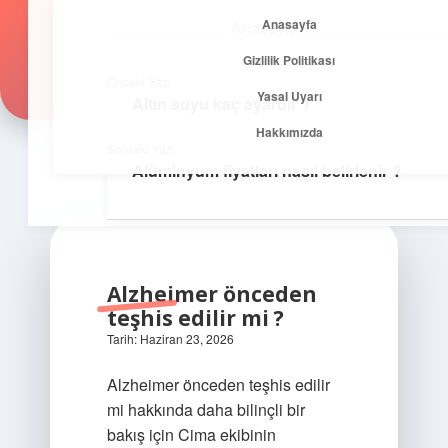
Anasayfa
Anasayfa
Zirvedeki Fikirler
menüyü
Gizlilik Politikası
aç
Gizlilik Politikası
İlham veren önerilerle yükseklere çık!
Önceki Yazı
Yasal Uyarı
Altın suyu kaç ayardır ?
Yasal Uyarı
Hakkımızda
Sonraki Yazı
Alüminyum fiyatları nasıl belirlenir ?
Hakkımızda
Alzheimer önceden
teşhis edilir mi ?
Tarih: Haziran 23, 2026
Alzheimer önceden teşhis edilir
mi hakkında daha bilinçli bir
bakış için Cima ekibinin