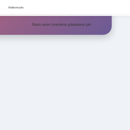
Zirvedeki Fikirler
Hakkımızda
kkımızda
İlham veren önerilerle yükseklere çık!
Sidebar