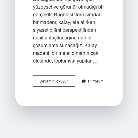
yüzeysel ve görünür olmadığı bir
gerçektir. Bugün sizlere sıradan
bir madeni, kalay, ele alırken,
siyaset bilimi perspektifinden
nasıl anlaşılacağına dair bir
çözümleme sunacağız. Kalay
madeni, bir metal olmanın çok
ötesinde, toplumsal yapıları…
Matbah
Devamını okuyun
14 Yorum
ı
darüssaade
nedir
?