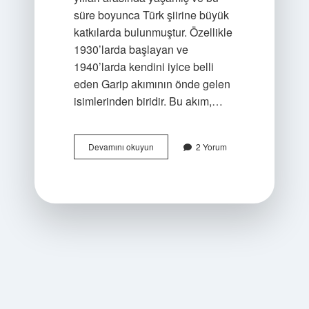
süre boyunca Türk şiirine büyük
katkılarda bulunmuştur. Özellikle
1930’larda başlayan ve
1940’larda kendini iyice belli
eden Garip akımının önde gelen
isimlerinden biridir. Bu akım,…
Orhan
Devamını okuyun
2 Yorum
Veli
Kanık
hangi
dönem
?