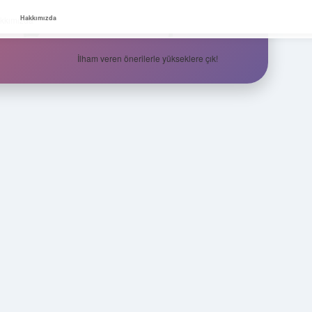
Zirvedeki Fikirler
Hakkımızda
kkımızda
İlham veren önerilerle yükseklere çık!
Sidebar