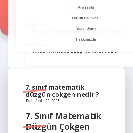
Anasayfa
Anasayfa
Zirvedeki Fikirler
menüyü
Gizlilik Politikası
aç
Gizlilik Politikası
İlham veren önerilerle yükseklere çık!
Önceki Yazı
Yasal Uyarı
Kuruluş Osman’da Bayındır Bey kimdir ?
Yasal Uyarı
Hakkımızda
Sonraki Yazı
Andorra Avrupa Birliği’ne ne üye mi ?
Hakkımızda
7. sınıf matematik
düzgün çokgen nedir ?
Tarih: Aralık 23, 2025
7. Sınıf Matematik
Düzgün Çokgen