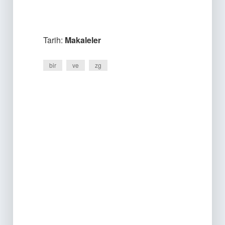
Tarih:
Makaleler
bir
ve
zg