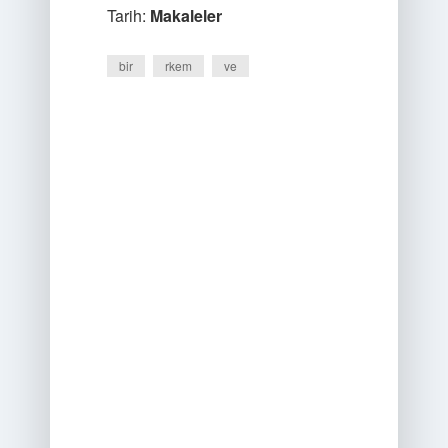
Tarih:
Makaleler
bir
rkem
ve