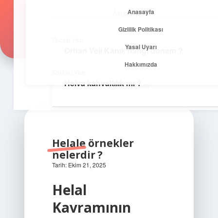
Anasayfa
Anasayfa
Zirvedeki Fikirler
menüyü
Gizlilik Politikası
aç
Gizlilik Politikası
İlham veren önerilerle yükseklere çık!
Önceki Yazı
Yasal Uyarı
Orhan Veli Kanık hangi dönem ?
Yasal Uyarı
Hakkımızda
Sonraki Yazı
Helva kahvaltılık mı ?
Hakkımızda
Helale örnekler
nelerdir ?
Tarih: Ekim 21, 2025
Helal
Kavramının