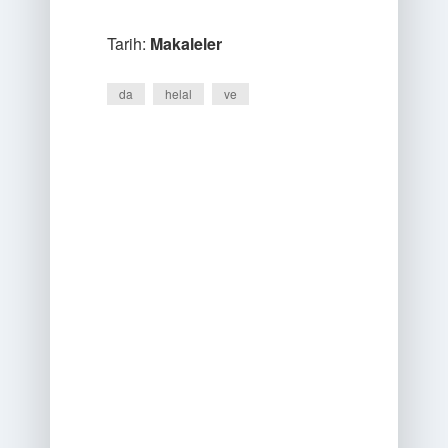
Tarih:
Makaleler
da
helal
ve