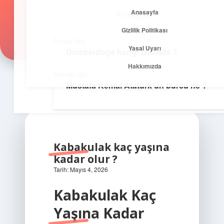
Anasayfa
Anasayfa
Zirvedeki Fikirler
menüyü
Gizlilik Politikası
aç
Gizlilik Politikası
İlham veren önerilerle yükseklere çık!
Önceki Yazı
Yasal Uyarı
Dumbledoge hangi takımda ?
Yasal Uyarı
Hakkımızda
Sonraki Yazı
Mustafa Kemal Atatürk’ün burcu ne ?
Hakkımızda
Kabakulak kaç yaşına
kadar olur ?
Tarih: Mayıs 4, 2026
Kabakulak Kaç
Yaşına Kadar