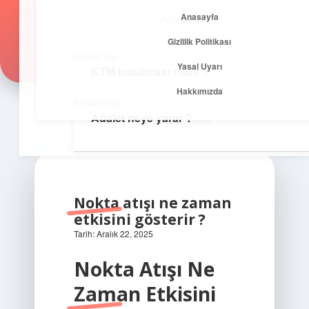
Anasayfa
Anasayfa
Zirvedeki Fikirler
menüyü
Gizlilik Politikası
aç
Gizlilik Politikası
İlham veren önerilerle yükseklere çık!
Önceki Yazı
Yasal Uyarı
KTM kısaltması nedir ?
Yasal Uyarı
Hakkımızda
Sonraki Yazı
Adalet neye yarar ?
Hakkımızda
Nokta atışı ne zaman
etkisini gösterir ?
Tarih: Aralık 22, 2025
Nokta Atışı Ne
Zaman Etkisini