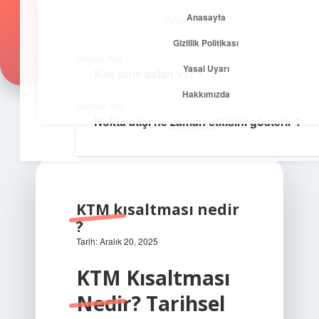
Anasayfa
Anasayfa
Zirvedeki Fikirler
menüyü
Gizlilik Politikası
aç
Gizlilik Politikası
İlham veren önerilerle yükseklere çık!
Önceki Yazı
Yasal Uyarı
Kaç tane aslan var ?
Yasal Uyarı
Hakkımızda
Sonraki Yazı
Nokta atışı ne zaman etkisini gösterir ?
Hakkımızda
KTM kısaltması nedir
?
Tarih: Aralık 20, 2025
KTM Kısaltması
Nedir? Tarihsel