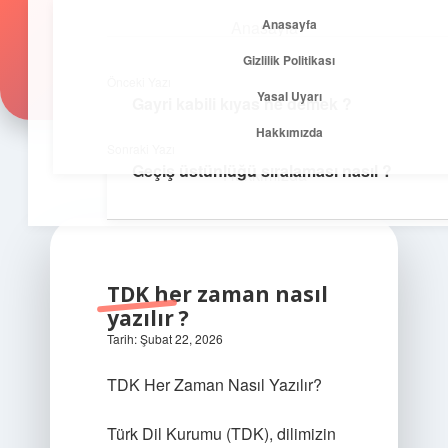
Anasayfa
Anasayfa
Zirvedeki Fikirler
menüyü
Gizlilik Politikası
aç
Gizlilik Politikası
İlham veren önerilerle yükseklere çık!
Önceki Yazı
Yasal Uyarı
Gayri kabili kıyas ne demek ?
Yasal Uyarı
Hakkımızda
Sonraki Yazı
Geçiş üstünlüğü sıralaması nasıl ?
Hakkımızda
TDK her zaman nasıl
yazılır ?
Tarih: Şubat 22, 2026
TDK Her Zaman Nasıl Yazılır?
Türk Dil Kurumu (TDK), dilimizin