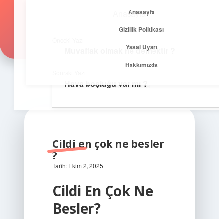
Anasayfa
Anasayfa
Zirvedeki Fikirler
menüyü
Gizlilik Politikası
aç
Gizlilik Politikası
İlham veren önerilerle yükseklere çık!
Önceki Yazı
Yasal Uyarı
Muvaffak olmak ne demektir ?
Yasal Uyarı
Hakkımızda
Sonraki Yazı
Hava boşluğu var mı ?
Hakkımızda
Cildi en çok ne besler
?
Tarih: Ekim 2, 2025
Cildi En Çok Ne
Besler?