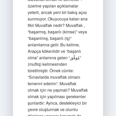
üzerine yapılan açıklamalar
yeterli, ancak yeni bir bakış açısı
sunmuyor. Okuyucuya kalan ana
fikir Muvaffak nedir? Muvaffak ,
“başarmış, başarılı (kimse)” veya
“başarılmış, başarılı (iş)”
anlamlarına gelir. Bu kelime,
Arapça kökenlidir ve “başarılı
olma” anlamına gelen “مُوَفَّق”
(mufliq) kelimesinden
türetilmiştir. Örnek cümle:
“Sınavlarda muvaffak olmanı
temenni ederim”. Muvaffak
olmak için ne yapmalı? Muvaffak
olmak için yapılması gerekenler
şunlardır: Ayrıca, destekleyici bir
çevre oluşturmak ve olumlu
düşünce yapısını korumak da