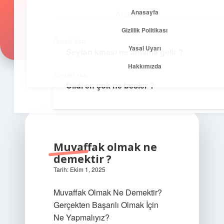
Anasayfa
Anasayfa
Zirvedeki Fikirler
menüyü
Gizlilik Politikası
aç
Gizlilik Politikası
İlham veren önerilerle yükseklere çık!
Önceki Yazı
Yasal Uyarı
Şeytan kınası ne anlama gelir ?
Yasal Uyarı
Hakkımızda
Sonraki Yazı
Cildi en çok ne besler ?
Hakkımızda
Muvaffak olmak ne
demektir ?
Tarih: Ekim 1, 2025
Muvaffak Olmak Ne Demektir?
Gerçekten Başarılı Olmak İçin
Ne Yapmalıyız?